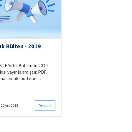
alarak değişim
tamamlanmıştır.
lık Bülten - 2019
STE Yıllık Bülten'in 2019
kısı yayınlanmıştır. PDF
matındaki bültene
ğıdaki bağlantıdan
abilirsiniz:
Devamı
20 Ara 2018