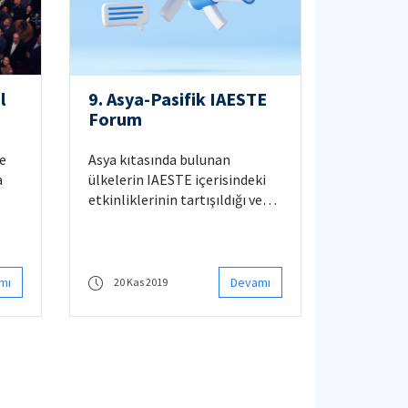
l
9. Asya-Pasifik IAESTE
Forum
de
Asya kıtasında bulunan
a
ülkelerin IAESTE içerisindeki
etkinliklerinin tartışıldığı ve
knik
gerek kendi aralarında gerekse
si
diğer üye ülkelerle karşılıklı
staj yeri ve stajyer öğrenci
değişimini nasıl
mı
Devamı
20 Kas 2019
ere
artırabileceklerinin masaya
t
yatırıldığı toplantılar, her yıl
,
farklı bir ülke tarafından
düzenlenmektedir.
ormu