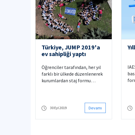
Türkiye, JUMP 2019'a
Yıl
ev sahipliği yaptı
IAE
Öğrenciler tarafından, her yıl
bas
farklı bir ülkede düzenlenerek
for
kurumlardan staj formu
aşa
toplama, yerel komite
ulaş
yapılanmaları, pazarlama vb.
birçok konunun tartışıldığı
JUMP etkinliğine bu yıl, Türkiye
Devamı
30 Eyl 2019
ev sahipliği yapmıştır. 15
ülkeden 77 katılımcının yer
aldığı organizasyon, 19-23
Eylül 2019 tarihleri arasında