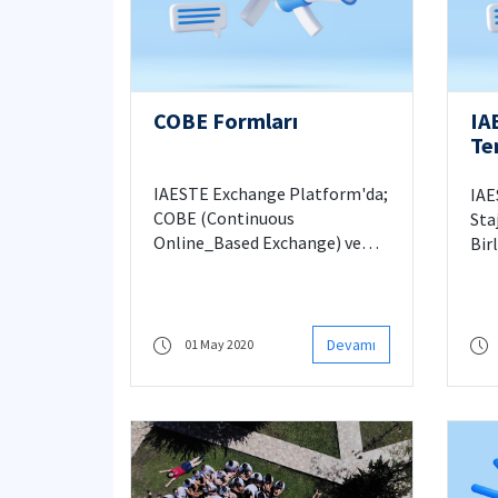
COBE Formları
IA
Te
Çe
IAESTE Exchange Platform'da;
IAE
COBE (Continuous
Sta
Online_Based Exchange) ve
Bir
FCFS (First Come First Served)
Tem
formları sıklıkla
Kas
güncellenmektedir. Farklı
üze
ülkeler tarafından yayınlanan
ger
Devamı
01 May 2020
bu formların birebir değişim
Top
kontenjanlarından farkını
üye
Giden Öğrenciler sayfasındaki
üni
açıklamalarda bulabilirsiniz.
kat