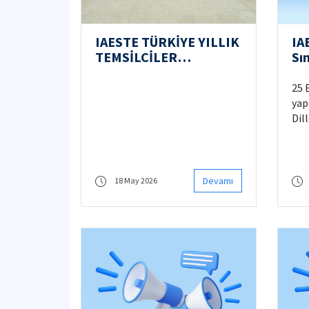
IAESTE TÜRKİYE YILLIK
IA
TEMSİLCİLER
Sı
TOPLANTISI
25 
yap
Dil
İng
ist
ücr
tar
Devamı
18 May 2026
aşa
yat