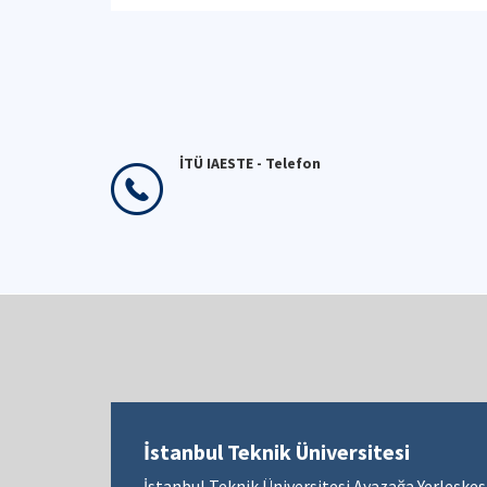
Fethiye, Muğla'da
düzenlenmiştir.
İTÜ IAESTE - Telefon
İstanbul Teknik Üniversitesi
İstanbul Teknik Üniversitesi Ayazağa Yerleşkes