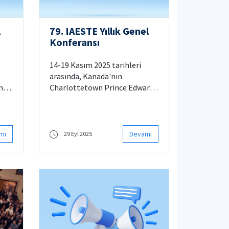
l
79. IAESTE Yıllık Genel
Konferansı
14-19 Kasım 2025 tarihleri
arasında, Kanada'nın
tmek
Charlottetown Prince Edward
Island şehrinde
n
gerçekleştirilecektir. Ülkemizi
temsilen, İTÜ'den IAESTE
Ulusal Sekreteri ve IAESTE
mı
Devamı
29 Eyl 2025
Türkiye Yöneticisi ile YTÜ'den
IAESTE Temsilcisi olmak üzere
 Duyurulur
toplam 3 kişi katılacaktır.