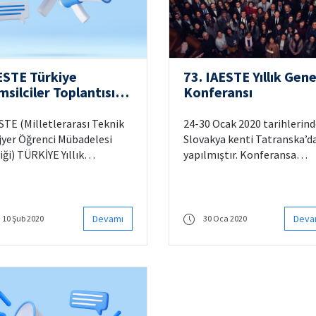
ESTE Türkiye
73. IAESTE Yıllık Gene
msilciler Toplantısı
Konferansı
vrimiçi Düzenlendi
STE (Milletlerarası Teknik
24-30 Ocak 2020 tarihlerin
jyer Öğrenci Mübadelesi
Slovakya kenti Tatranska’d
liği) TÜRKİYE Yıllık
yapılmıştır. Konferansa
silciler Toplantısı, 27
ülkemizi temsilen Yıldız Te
ım 2020 Cuma günü, Zoom
Üniversitesi, Koç Üniversite
rinden çevrimiçi olarak
ve İTÜ’den olmak üzere beş
çekleştirilmiştir.
kişilik ekip katılmıştır.
Devamı
Deva
10 Şub 2020
30 Oca 2020
lantıya, IAESTE Türkiye
Konferansta değişilmek üz
leri arasında bulunan 30 üye
Türkiye’den toplam 335 ade
versiteyi temsilen, 45 kişi
staj kontenjanı götürülmüş
ılmıştır.
bunlardan 232’si ülkelere
verilmiş ve karşılığında
ülkelerden 225 adet staj f