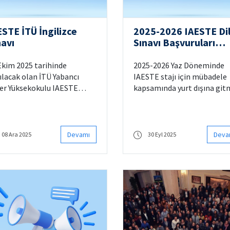
ESTE İTÜ İngilizce
2025-2026 IAESTE Di
navı
Sınavı Başvuruları
Başladı
Ekim 2025 tarihinde
2025-2026 Yaz Döneminde
ılacak olan İTÜ Yabancı
IAESTE stajı için mübadele
ler Yüksekokulu IAESTE
kapsamında yurt dışına gi
ilizce Sınavı’na katılmak
isteyen öğrenciler, kayıtlı
eyen öğrencilerin sınav
bulundukları üniversiteleri
etlerini en geç 21 Ekim 2025
temsilcileri ile temasa
ihi mesai bitimine kadar
geçmelidir. 25 Ekim 2025
Devamı
Deva
08 Ara 2025
30 Eyl 2025
ğıdaki belirtilen hesaba
tarihine kadar tüm
ırmaları
üniversiteler sınavlarını
tamamlayacaklardır.