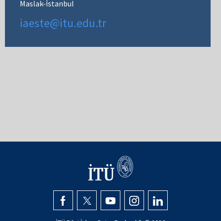
Maslak-İstanbul
iaeste@itu.edu.tr